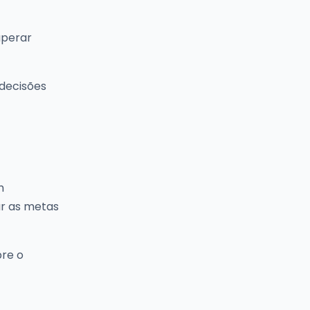
uperar
 decisões
m
ar as metas
bre o