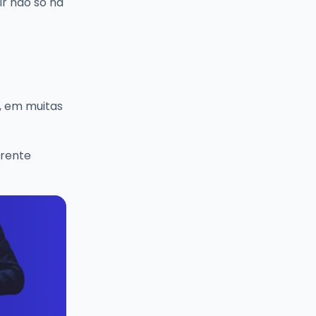
ir não só na
, em muitas
erente