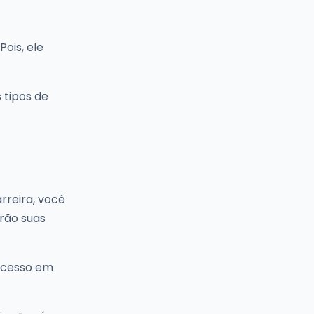
ois, ele
 tipos de
rreira, você
rão suas
sucesso em