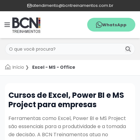
atendimento@bcntreinamentos.com.br
WhatsApp
Menu
Pesquisar
WhatsApp
Início
❯
Excel - MS - Office
Quem
Somos
Agenda
Cursos de Excel, Power BI e MS
Project para empresas
Catálogo
de
Ferramentas como Excel, Power BI e MS Project
cursos
são essenciais para a produtividade e a tomada
In
de decisão. A BCN Treinamentos atua no
Company