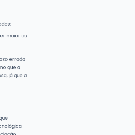
odos;
ser maior ou
razo errado
smo que a
a, já que a
 que
cnológica
eciação