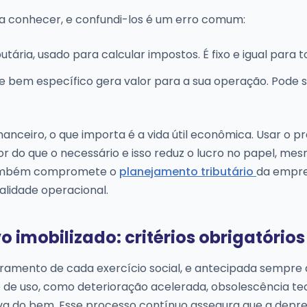
cisa conhecer, e confundi-los é um erro comum:
ibutária, usado para calcular impostos. É fixo e igual para t
e bem específico gera valor para a sua operação. Pode 
inanceiro, o que importa é a vida útil econômica. Usar o p
r do que o necessário e isso reduz o lucro no papel, me
o também compromete o
planejamento tributário
da empres
alidade operacional.
o imobilizado: critérios obrigatórios
rramento de cada exercício social, e antecipada sempre
o de uso, como deterioração acelerada, obsolescência te
va do bem. Esse processo contínuo assegura que a depr