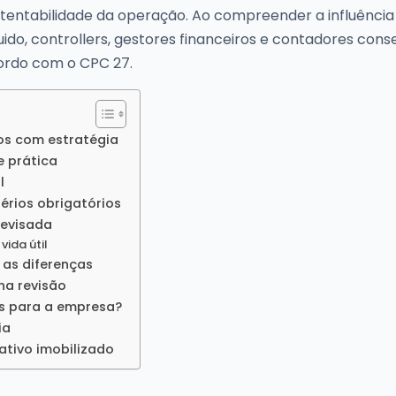
entabilidade da operação. Ao compreender a influência 
íquido, controllers, gestores financeiros e contadores co
cordo com o CPC 27.
los com estratégia
e prática
l
térios obrigatórios
revisada
vida útil
 as diferenças
na revisão
os para a empresa?
ia
ativo imobilizado