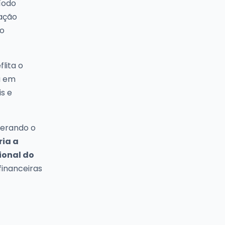
íodo
cação
no
lita o
a em
s e
terando o
ria a
ional do
financeiras