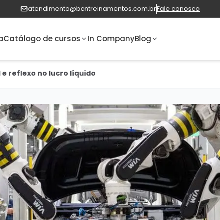
atendimento@bcntreinamentos.com.br
Fale conosco
a
Catálogo de cursos
In Company
Blog
l e reflexo no lucro líquido