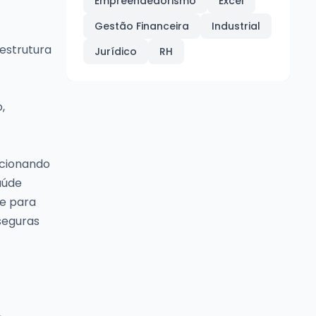
Empreendedorismo
Excel
Gestão Financeira
Industrial
estrutura
Jurídico
RH
,
rcionando
aúde
se para
seguras