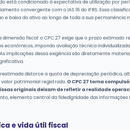
 está condicionado à expectativa de utilização por per
amento convergente com o IAS 16 do IFRS. Essa classifi
 e baixa do ativo ao longo de toda a sua permanência 
a dimensão fiscal: o CPC 27 exige que o prazo estimado ref
os econômicos, impondo avaliação técnica individualizad
 As implicações dessa exigência são diretamente materiai
ificativa.
estimada distorce a quota de depreciação periódica, al
 valor patrimonial registrado.
O CPC 27 torna compulsó
ssas originais deixam de refletir a realidade operac
nto, elemento central da fidedignidade das informações 
a e vida útil fiscal