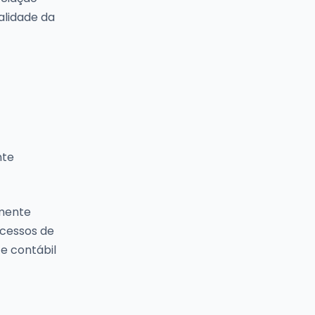
alidade da
nte
amente
ocessos de
e contábil