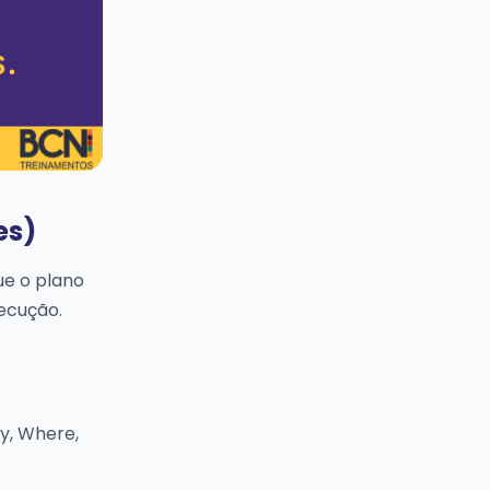
es)
ue o plano
ecução.
y, Where,