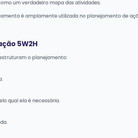
como um verdadeiro mapa das atividades.
rramenta é amplamente utilizada no planejamento de açõ
e ação 5W2H
 estruturam o planejamento:
a.
elo qual ela é necessária.
ada.