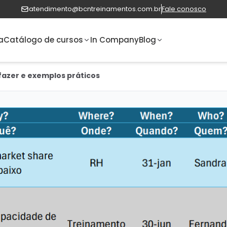
atendimento@bcntreinamentos.com.br
Fale conosco
a
Catálogo de cursos
In Company
Blog
fazer e exemplos práticos