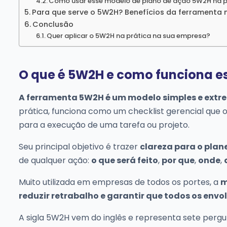
Como usar esse modelo de plano de ação 5W2H na p
Para que serve o 5W2H? Benefícios da ferramenta 
Conclusão
Quer aplicar o 5W2H na prática na sua empresa?
O que é 5W2H e como funciona e
A ferramenta 5W2H é um modelo simples e extre
prática, funciona como um checklist gerencial que o
para a execução de uma tarefa ou projeto.
Seu principal objetivo é trazer
clareza para o pla
de qualquer ação:
o que será feito
,
por que
,
onde
,
Muito utilizada em empresas de todos os portes, a
m
reduzir retrabalho e garantir que todos os env
A sigla 5W2H vem do inglês e representa sete perg