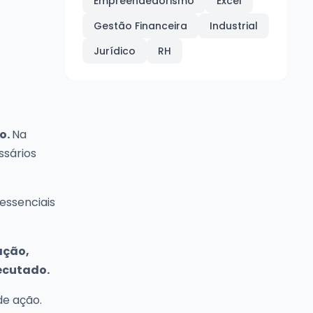
Empreendedorismo
Excel
Gestão Financeira
Industrial
Jurídico
RH
o.
Na
ssários
essenciais
ação,
xecutado.
de ação.