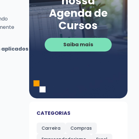
nossa
Agenda de
ndo
Cursos
amente
Saiba mais
s aplicados
CATEGORIAS
Carreira
Compras