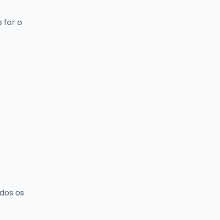
 for o
dos os