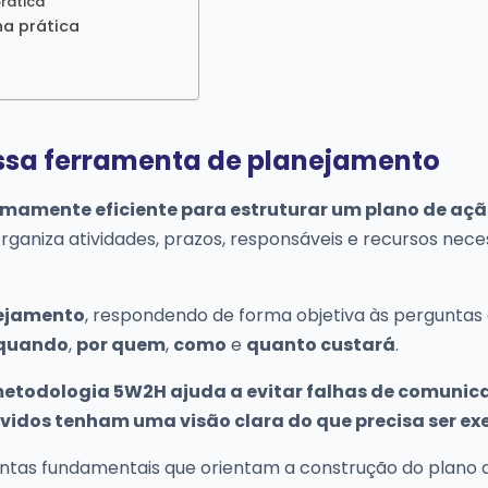
rática
na prática
ssa ferramenta de planejamento
mamente eficiente para estruturar um plano de açã
rganiza atividades, prazos, responsáveis e recursos nece
nejamento
, respondendo de forma objetiva às perguntas 
quando
,
por quem
,
como
e
quanto custará
.
etodologia 5W2H ajuda a evitar falhas de comunic
olvidos tenham uma visão clara do que precisa ser e
untas fundamentais que orientam a construção do plano 