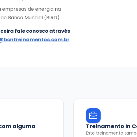
ra empresas de energia na
o ao Banco Mundial (BIRD).
nceira
fale conosco através
@bcntreinamentos.com.br
.
u com alguma
Treinamento In 
Este treinamento tamb