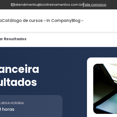
atendimento@bcntreinamentos.com.br
Fale conosco
a
Catálogo de cursos
In Company
Blog
ar Resultados
anceira
ultados
CARGA HORÁRIA
8 horas