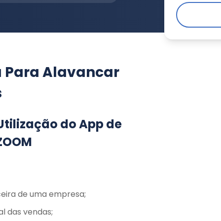
a Para Alavancar
s
Utilização do App de
 ZOOM
nceira de uma empresa;
l das vendas;