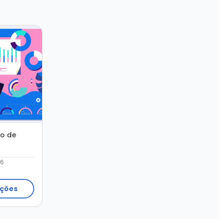
o de
26
ações