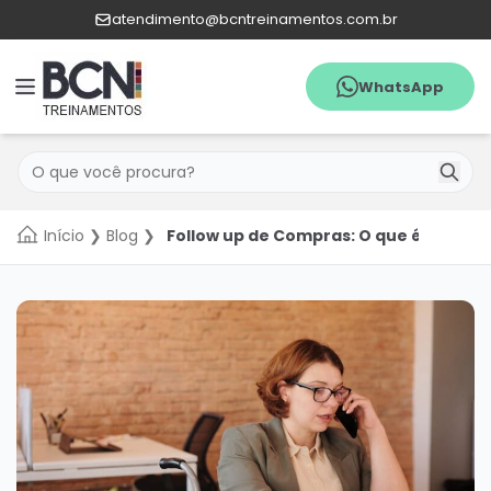
atendimento@bcntreinamentos.com.br
WhatsApp
Menu
Pesquisar
WhatsApp
Início
❯
Blog
❯
Follow up de Compras: O que é, qual a
Quem
Somos
Agenda
Catálogo
de
cursos
In
Company