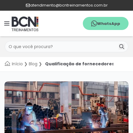
atendimento@bcntreinamentos.com.br
WhatsApp
Menu
Pesquisar
WhatsApp
Início
❯
Blog
❯
Qualificação de fornecedores: O que 
Quem
Somos
Agenda
Catálogo
de
cursos
In
Company