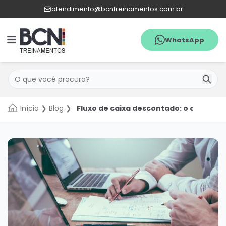
atendimento@bcntreinamentos.com.br
WhatsApp
Menu
Pesquisar
WhatsApp
Início
❯
Blog
❯
Fluxo de caixa descontado: o que é e 
Quem
Somos
Agenda
Catálogo
de
cursos
In
Company