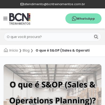
atendimento@bcntreinamentos.com.br
WhatsApp
Menu
Pesquisar
WhatsApp
Início
❯
Blog
❯
O que é S&OP (Sales & Operations Plan
Quem
Somos
Agenda
Catálogo
de
cursos
In
Company