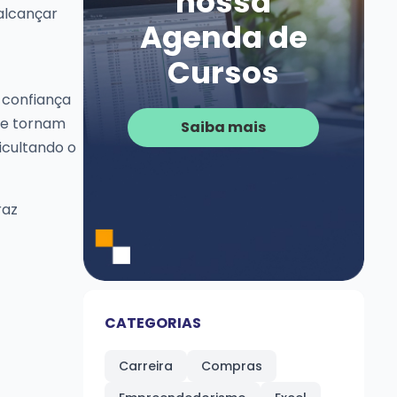
nossa
alcançar
Agenda de
Cursos
 confiança
se tornam
Saiba mais
icultando o
raz
CATEGORIAS
Carreira
Compras