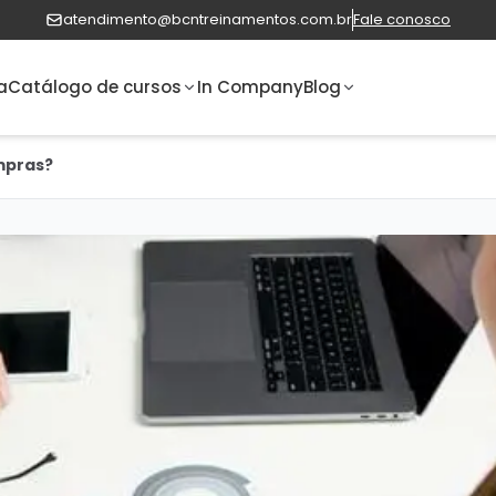
atendimento@bcntreinamentos.com.br
Fale conosco
a
Catálogo de cursos
In Company
Blog
mpras?