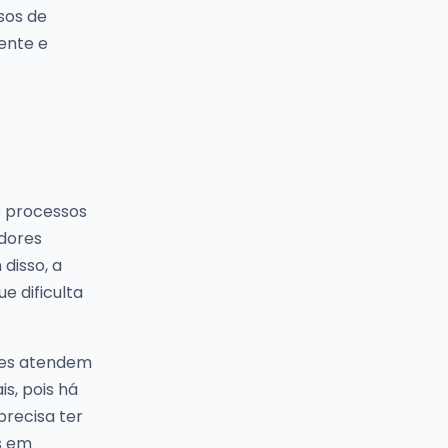
sos de
rente e
 processos
edores
disso, a
e dificulta
eles atendem
is, pois há
precisa ter
s em