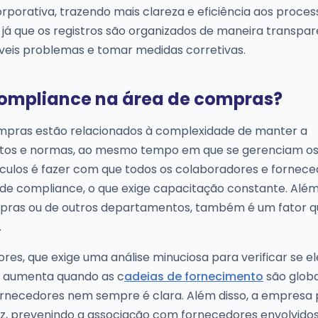
porativa, trazendo mais clareza e eficiência aos proces
a, já que os registros são organizados de maneira transpa
síveis problemas e tomar medidas corretivas.
 compliance na área de compras?
ompras estão relacionados à complexidade de manter a
os e normas, ao mesmo tempo em que se gerenciam os
áculos é fazer com que todos os colaboradores e fornec
de compliance, o que exige capacitação constante. Além 
ompras ou de outros departamentos, também é um fator qu
.
ores, que exige uma análise minuciosa para verificar se 
de aumenta quando as c
adeias de fornecimento
são globa
s fornecedores nem sempre é clara. Além disso, a empresa 
caz, prevenindo a associação com fornecedores envolvido