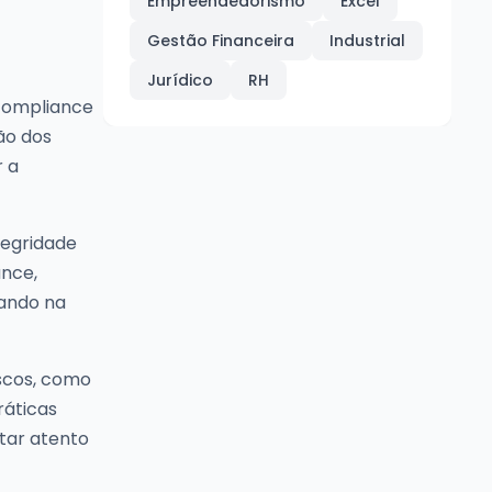
Empreendedorismo
Excel
Gestão Financeira
Industrial
Jurídico
RH
 compliance
ão dos
r a
tegridade
ance,
ando na
scos, como
ráticas
star atento