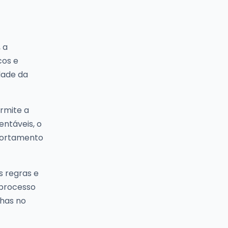
 a
cos e
dade da
rmite a
entáveis, o
portamento
s regras e
 processo
lhas no