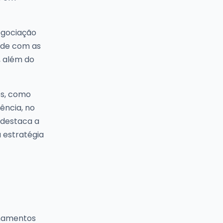
egociação
ade com as
, além do
es, como
ência, no
 destaca a
 estratégia
inamentos