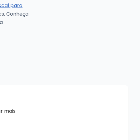
scal para
ros. Conheça
 a
r mais