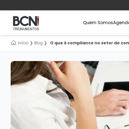
Quem Somos
Agend
Início
❯
Blog
❯
O que é compliance no setor de co